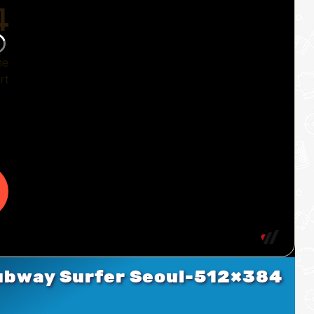
ubway Surfer Seoul-512×384