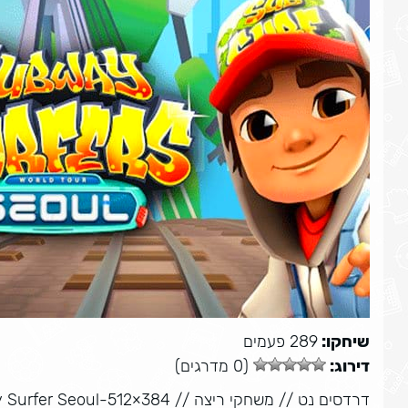
שיחקו:
289 פעמים
דירוג:
(0 מדרגים)
דרדסים נט
//
משחקי ריצה
//
 Surfer Seoul-512×384