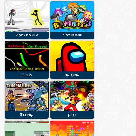
פוצץ אותה 3
איש החשמל 2
אמונג אס
אכטונג
בקוגן
קומנדו 3