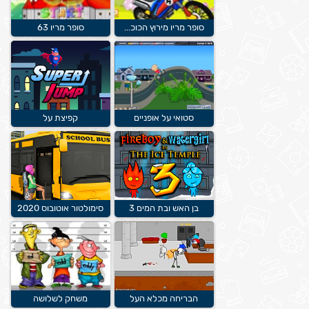
סופר מריו מירוץ הכוכ...
סופר מריו 63
סטואי על אופניים
קפיצת על
בן האש ובת המים 3
סימולטור אוטובוס 2020
הבריחה מכלא העל
משחק לשלושה