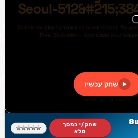
S
שחק/י במסך
מלא