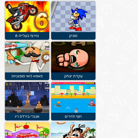
סוניק
טירוף בעלייה 6
עקדת יצחק
פאפא לואי סופגניות
חוף חזירים
אנגרי בירדס ריו