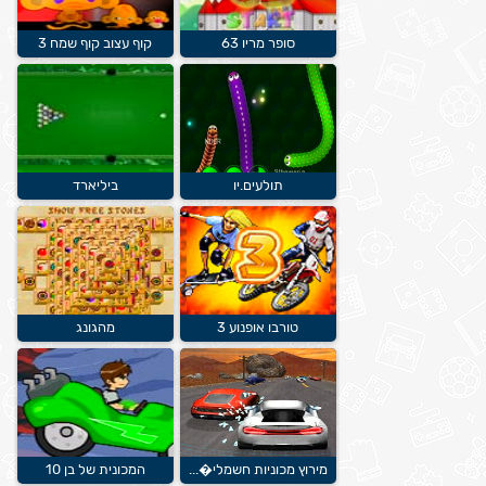
סופר מריו 63
קוף עצוב קוף שמח 3
תולעים.יו
ביליארד
טורבו אופנוע 3
מהגונג
מירוץ מכוניות חשמלי�...
המכונית של בן 10