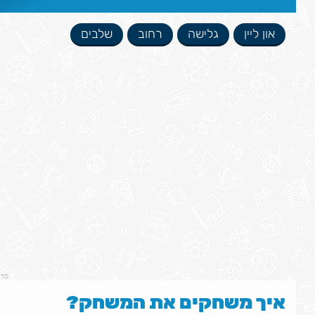
און ליין
גלישה
רחוב
שלבים
פר
איך משחקים את המשחק?