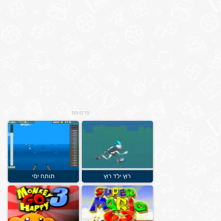
פרסומת
רוץ ילד רוץ
תותח ימי