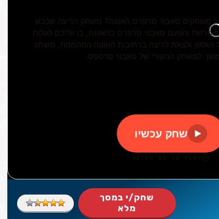
שחק/י במסך
מלא