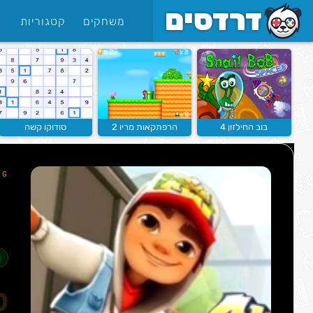
משחקים
קטגוריות
בוב החילזון 4
הרפתקאות מריו 2
סודוקו קשה