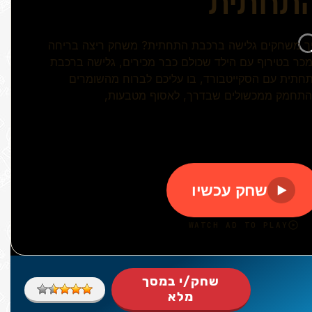
שחק/י במסך
מלא