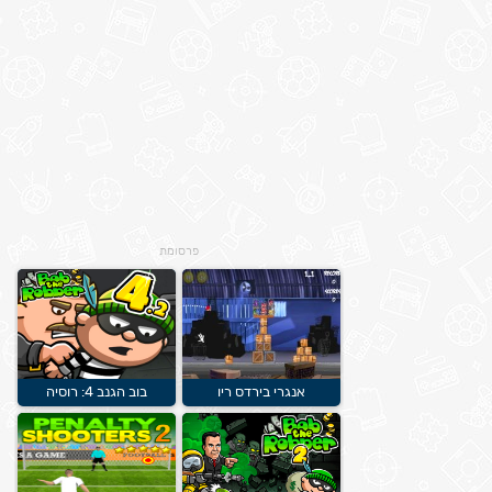
פרסומת
אנגרי בירדס ריו
בוב הגנב 4: רוסיה