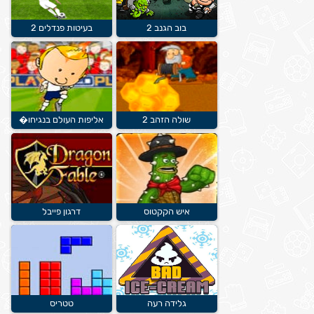
בוב הגנב 2
בעיטות פנדלים 2
שולה הזהב 2
אליפות העולם בנגיחו�
איש הקקטוס
דרגון פייבל
גלידה רעה
טטריס