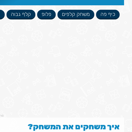
כיף פה
משחק קלפים
פלופ
קלף גבוה
ק
פר
איך משחקים את המשחק?