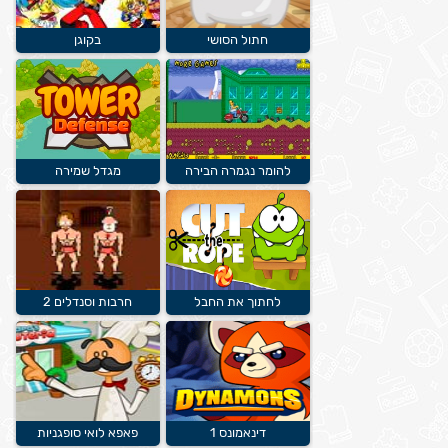
חתול הסושי
בקוגן
להומר נגמרה הבירה
מגדל שמירה
לחתוך את החבל
חרבות וסנדלים 2
דינאמונס 1
פאפא לואי סופגניות