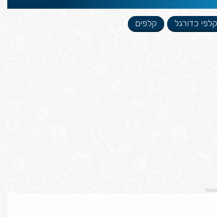
לפי כדורגל
קלפים
סומת