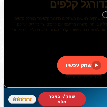
שחק/י במסך
מלא