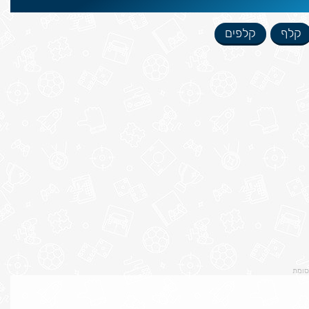
קלף
קלפים
סומת