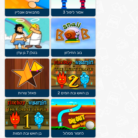
אסור ליפול 3
מחבואים אונליין
בוב החילזון
בטלן 7 גן עדן
בן האש ובת המים 2
פאזל צורות
לחפור מסלול
בן האש ובת המוות