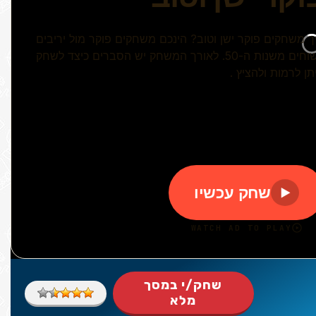
שחק/י במסך
מלא