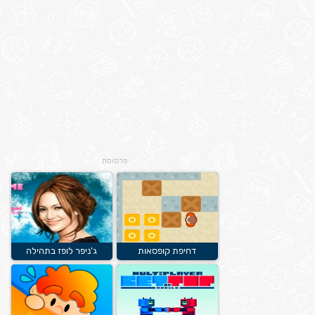
פרסומת
דחיפת קופסאות
ג'ניפר לופז בתהילה