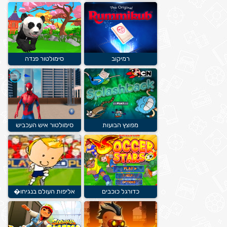
רמיקוב
סימולטור פנדה
מפוצץ הבועות
סימולטור איש העכביש
כדורגל כוכבים
אליפות העולם בנגיחו�