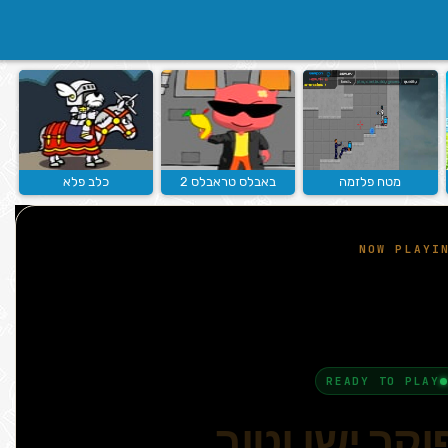
מטח פלזמה
באבלס טראבלס 2
כלב פלא