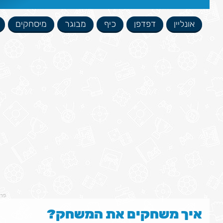
אונליין
דפדפן
כיף
מבוגר
מיסחקים
פר
איך משחקים את המשחק?