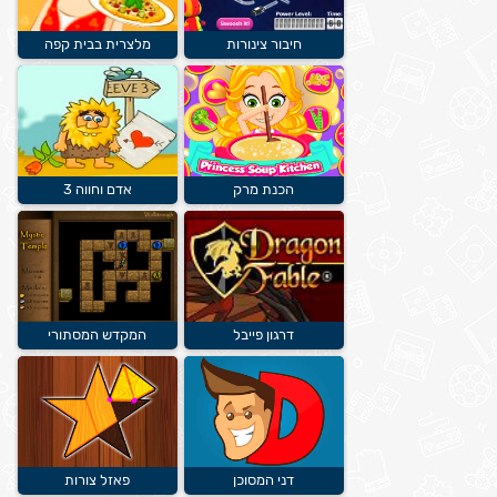
חיבור צינורות
מלצרית בבית קפה
הכנת מרק
אדם וחווה 3
דרגון פייבל
המקדש המסתורי
דני המסוכן
פאזל צורות