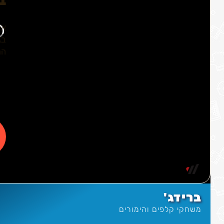
ברידג'
משחקי קלפים והימורים