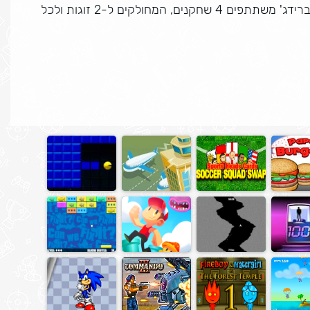
משחק הקלפים המיתולוגי והאהוב בגרסת אונליין, במשחק ברידג' משתתפים 4 שחקנים, המחולקים ל-2 זוגות ולכל