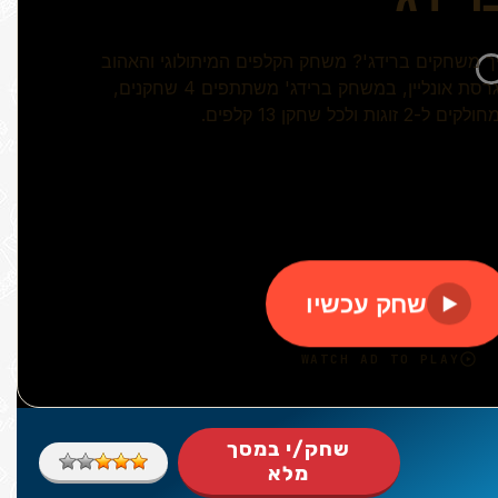
שחק/י במסך
מלא