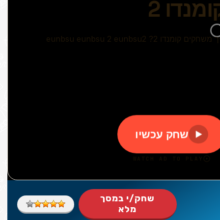
שחק/י במסך
מלא