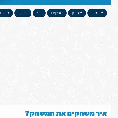
און ליין
אקשן
טנקים
ירי
יריות
לוחם
פר
איך משחקים את המשחק?