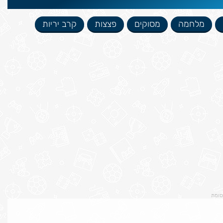
מלחמה
מסוקים
פצצות
קרב יריות
סומת