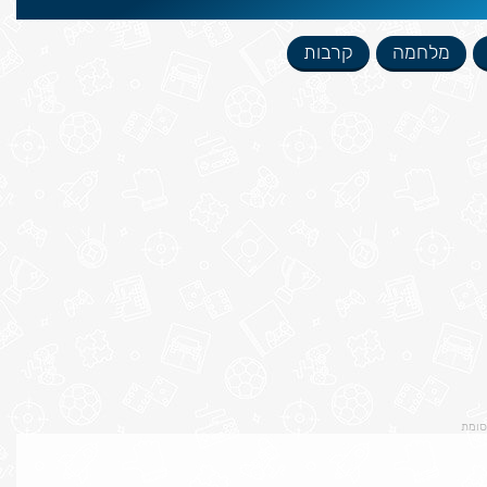
מלחמה
קרבות
סומת