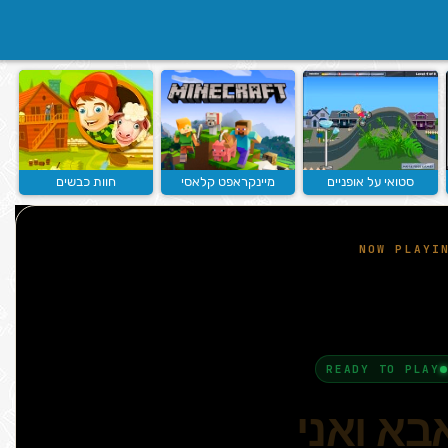
סטואי על אופניים
מיינקראפט קלאסי
חוות כבשים