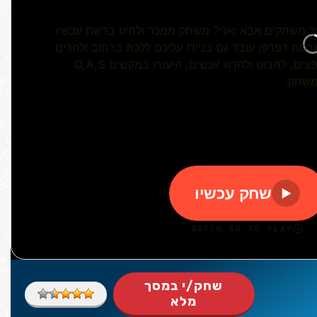
שחק/י במסך
מלא