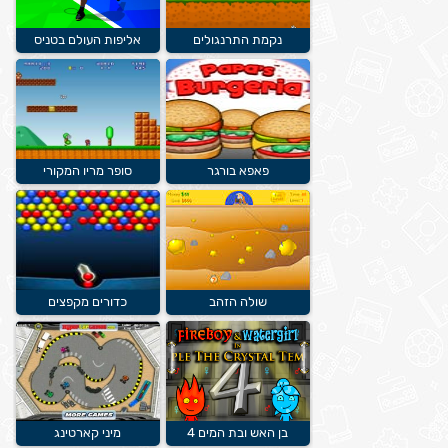
נקמת התרנגולים
אליפות העולם בטניס
פאפא בורגר
סופר מריו המקורי
שולה הזהב
כדורים מקפצים
בן האש ובת המים 4
מיני קארטינג