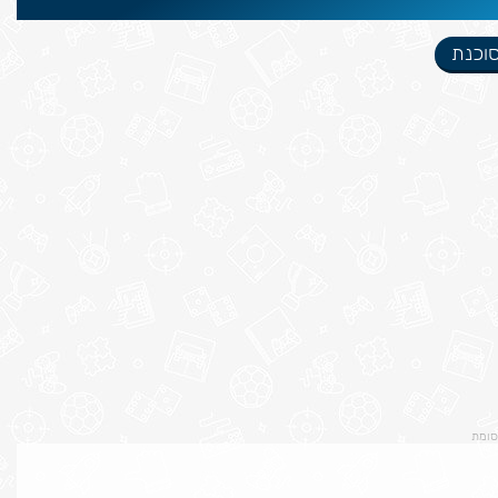
סוכנת
סומת