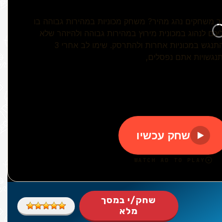
שחק/י במסך
מלא