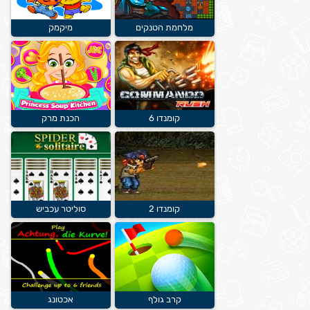
מלחמת הטנקים
מיקמק
קומנדו 6
הכנת מרק
קומנדו 2
סוליטר עכביש
קרב גולף
אכטונג