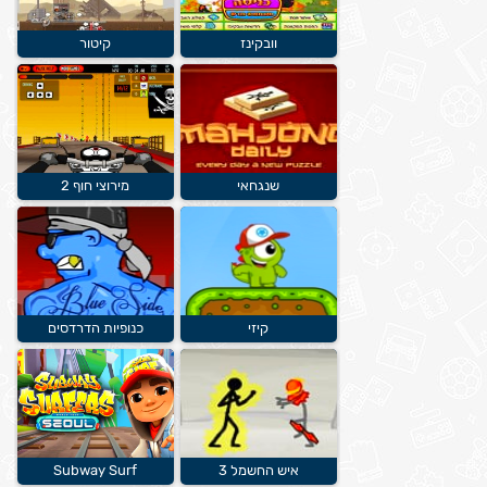
וובקינז
קיטור
שנגחאי
מירוצי חוף 2
קיזי
כנופיות הדרדסים
איש החשמל 3
Subway Surf