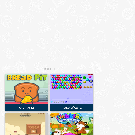
פרסומת
באבלס שוטר
בראד פיט