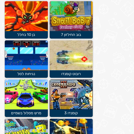
בוב החילזון 7
בן 10 בחלל
רובוט קומנדו
נגיחות לסל
קומנדו 3
מרוץ מסלול בשמיים