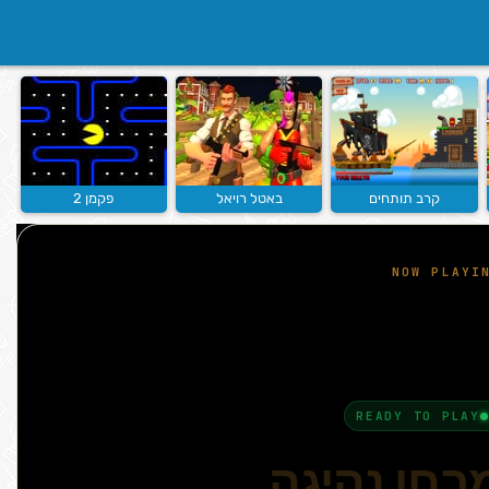
קרב תותחים
באטל רויאל
פקמן 2