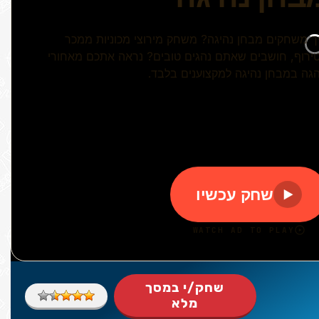
שחק/י במסך
מלא