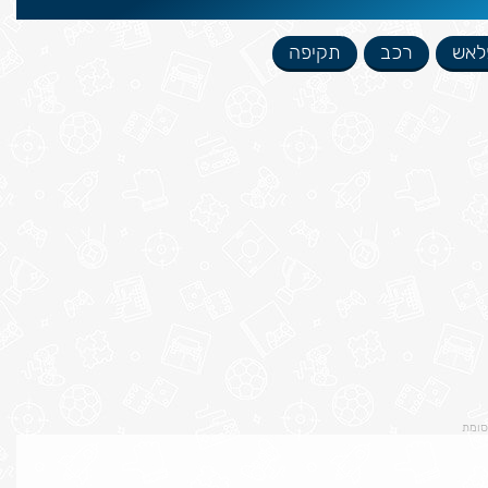
לאש
רכב
תקיפה
סומת