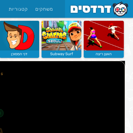
משחקים
קטגוריות
האצן ריצה
Subway Surf
דני המסוכן