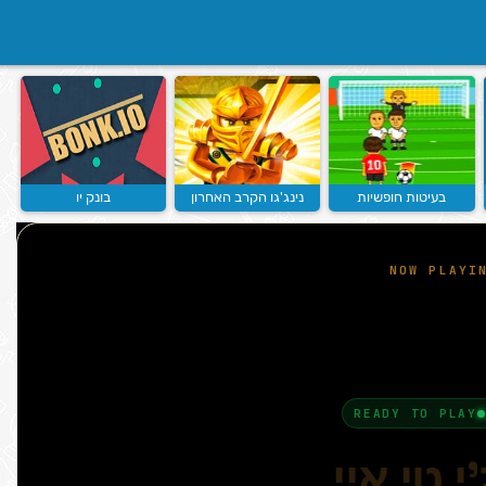
בעיטות חופשיות
נינג'גו הקרב האחרון
בונק יו