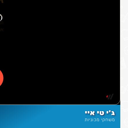
ג'י טי איי
משחקי מכוניות