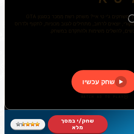
שחק/י במסך
מלא