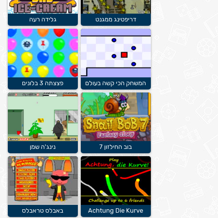
דריפטינג ממגנט
גלידה רעה
המשחק הכי קשה בעולם
פצצתה 3 בלונים
בוב החילזון 7
נינג'ה שמן
Achtung Die Kurve
באבלס טראבלס