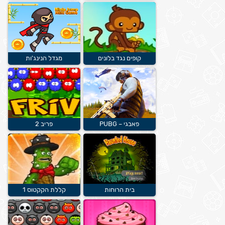
קופים נגד בלונים
מגדל הנינג'ות
פאבגי – PUBG
פריב 2
בית הרוחות
קללת הקקטוס 1