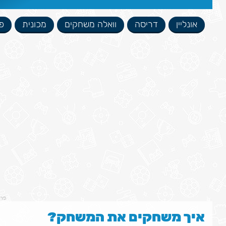
אונליין
דריסה
וואלה משחקים
מכונית
פ
פר
איך משחקים את המשחק?