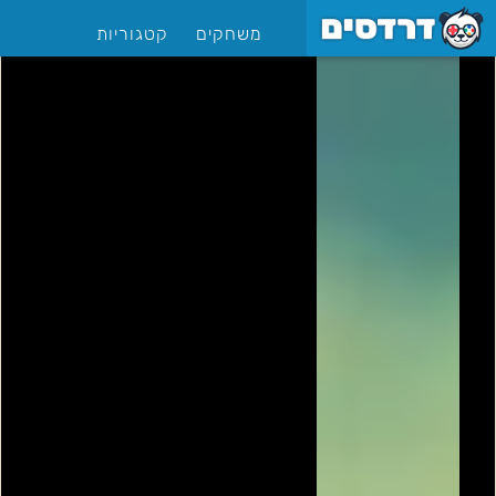
משחקים
קטגוריות