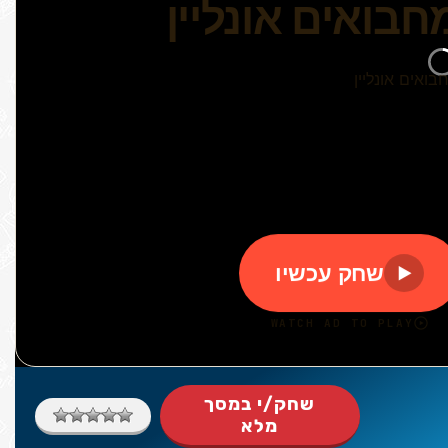
שחק/י במסך
מלא