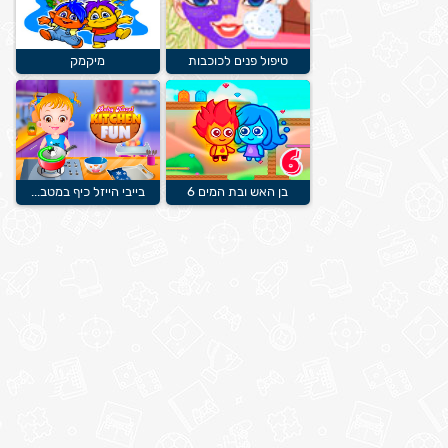
טיפול פנים לכוכבות
מיקמק
בן האש ובת המים 6
בייבי הייזל כיף במטב...