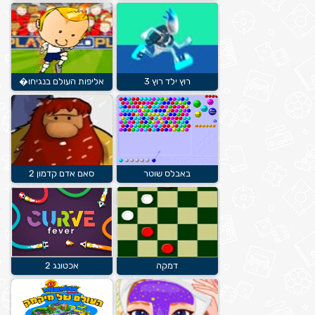
רוץ ילד רוץ 3
אליפות העולם בנגיחו�
באבלס שוטר
סאם אדם קדמון 2
דמקה
אכטונג 2