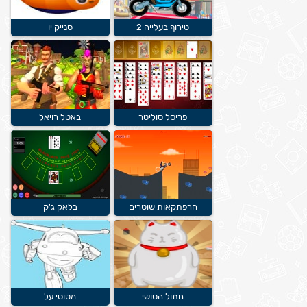
טירוף בעלייה 2
סנייק יו
פריסל סוליטר
באטל רויאל
הרפתקאות שוטרים
בלאק ג'ק
חתול הסושי
מטוסי על