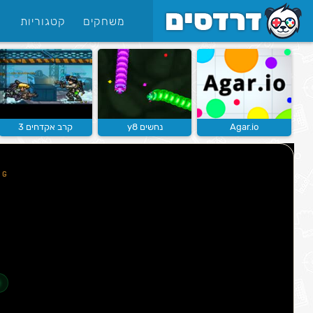
משחקים
קטגוריות
Agar.io
נחשים y8
קרב אקדחים 3