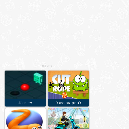
פרסומת
לחתוך את החבל
איזובול 4