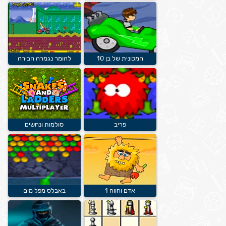
המכונית של בן 10
להומר נגמרה הבירה
פריב
סולמות ונחשים
אדם וחווה 1
באבלס מפל מים