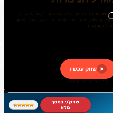
שחק/י במסך
מלא