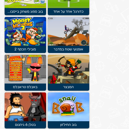
כדורגל אחד על אחד
בוב ספוג משחק בייסבו...
אופנועי שטח במדבר
מובילי הכסף 2
המבצר
באבלס טראבלס
בוב החילזון
בטלן 6 גיהנום