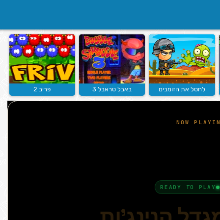
לחסל את הזומבים
באבל טראבל 3
פריב 2