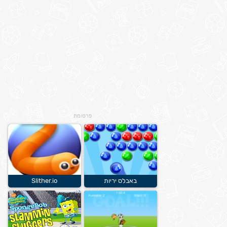
פרסומת
באבלס יריות
Slither.io