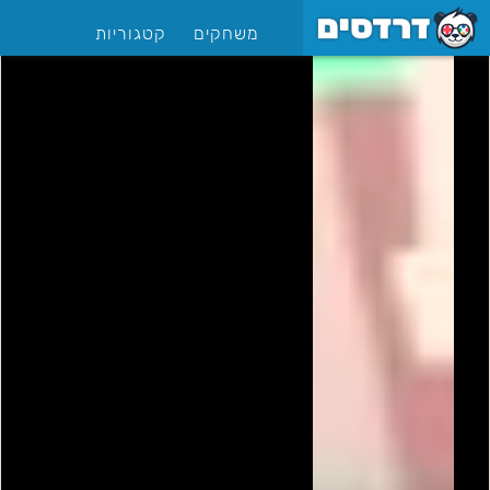
משחקים
קטגוריות