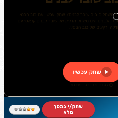
שחק/י במסך
מלא