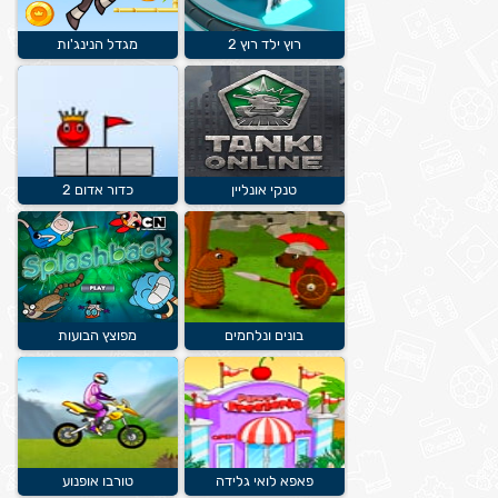
רוץ ילד רוץ 2
מגדל הנינג'ות
טנקי אונליין
כדור אדום 2
בונים ונלחמים
מפוצץ הבועות
פאפא לואי גלידה
טורבו אופנוע