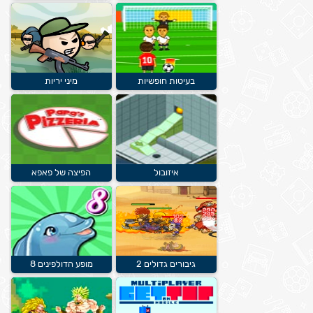
בעיטות חופשיות
מיני יריות
איזובול
הפיצה של פאפא
גיבורים גדולים 2
מופע הדולפינים 8