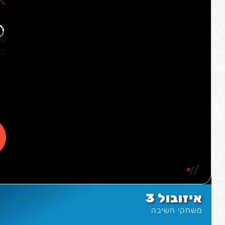
איזובול 3
משחקי חשיבה