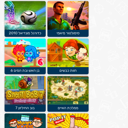
סימולטור מיאמי
כדורגל מונדיאל 2010
חוות כבשים
בן האש ובת המים 6
ממלכת האיים
בוב החילזון 7