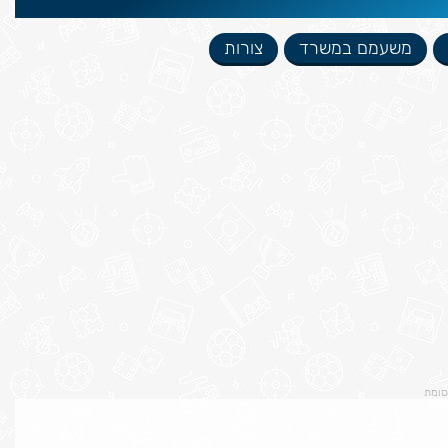
משעמם במשרד
צורות
סומת