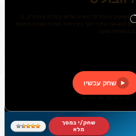
שחק/י במסך
מלא