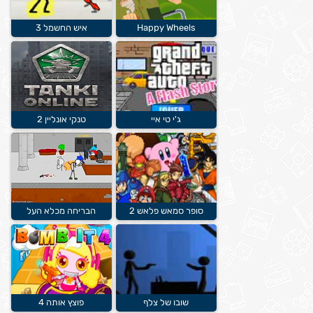
Happy Wheels
איש החשמל 3
ג'י טי איי
טנקי אונליין 2
סופר סמאש פלאש 2
הבריחה מכלא העל
שובו של צלף
פוצץ אותה 4