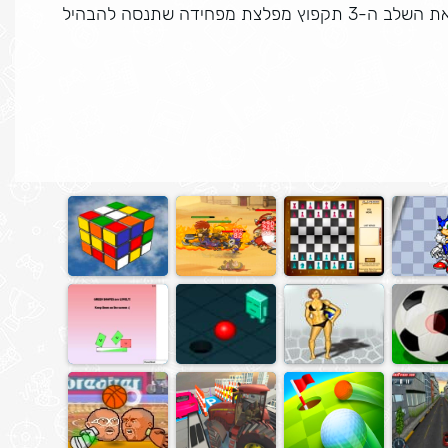
משחק המבוך המפחיד ששיגע את הרשת, לאחר שתעברו את השלב ה-3 תקפוץ מפלצת מפחידה שתנסה להבהיל