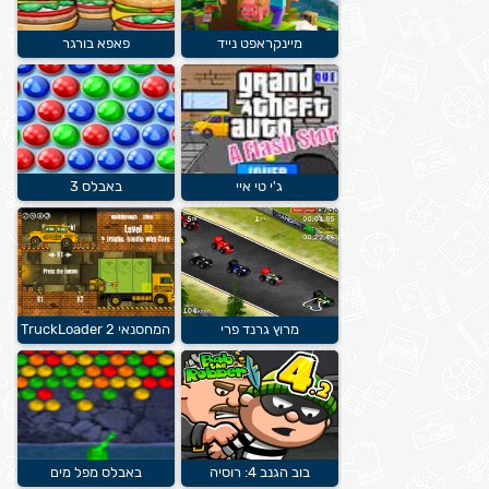
מיינקראפט נייד
פאפא בורגר
ג'י טי איי
באבלס 3
מרוץ גרנד פרי
המחסנאי 2 TruckLoader
בוב הגנב 4: רוסיה
באבלס מפל מים