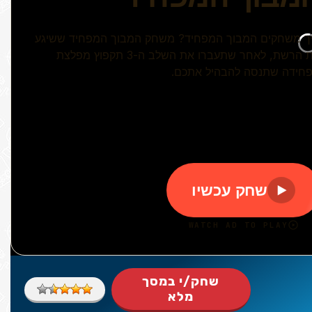
שחק/י במסך
מלא