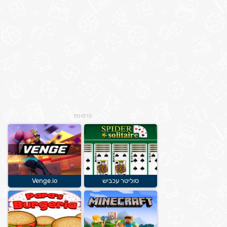
פרסומת
סוליטר עכביש
Venge.io