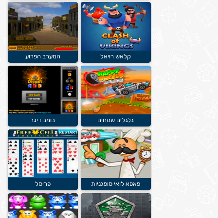
קלאש רויאל
המערב הפרוע
גלגלים שמחים
בומב דיגר
פאפא לואי סופגניות
פריסל