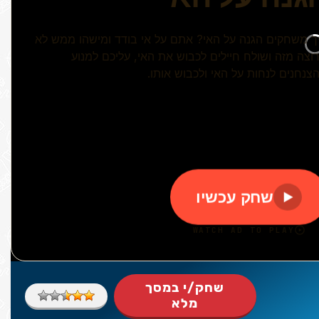
שחק/י במסך
מלא