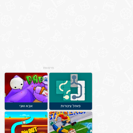
פרסומת
פאזל צינורות
אבא ואני