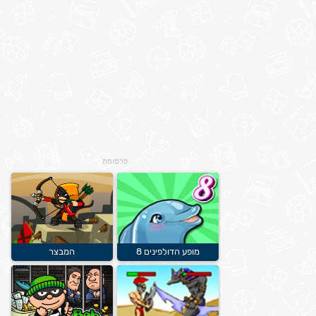
פרסומת
מופע הדולפינים 8
המבצר