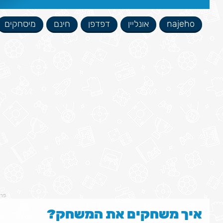
najeho
אונליין
דפדפן
חינם
מיסחקים
פר
איך משחקים את המשחק?