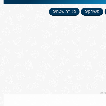
מישחקים
סגירת שטחים
סומת