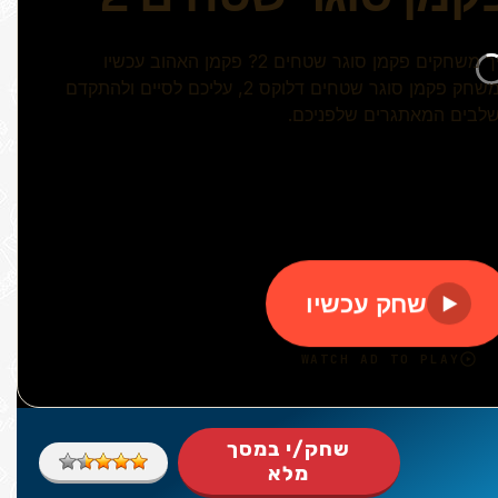
שחק/י במסך
מלא