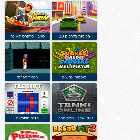
מכוניות בדרכים 2D
סאבווי סרפרס האוונה
סולמות ונחשים
הנסיך הפרסי
טנקי אונליין טסט סרב...
הזזת משבצות