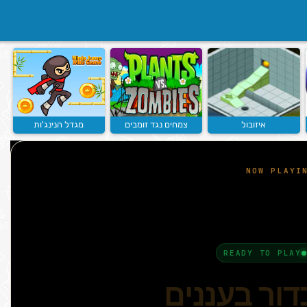
איזובול
צמחים נגד זומבים
מגדל הנינג'ות