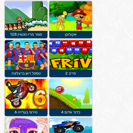
אקולוקו
סופר מריו סנשיין 128
פריב 2
טמפל ראן ברצלונה
כדור אדום 4
טירוף בעלייה 6