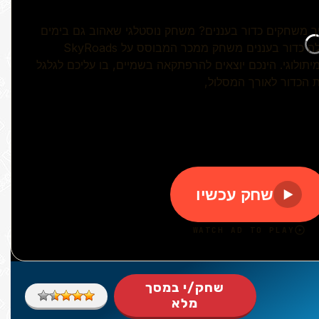
שחק/י במסך
מלא