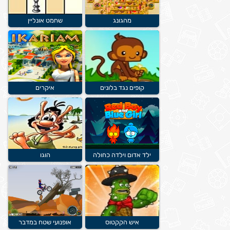
מהגונג
שחמט אונליין
קופים נגד בלונים
איקרים
ילד אדום וילדה כחולה
הוגו
איש הקקטוס
אופנועי שטח במדבר