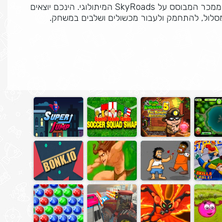
משחק נוסטלגי שאהוב גם בימים אלה כדור בעננים משחק ממכר המבוסס על SkyRoads המיתולוגי. הינכם יוצאים
סלול, להתחמק ולעבור מכשולים ושלבים במשחק.