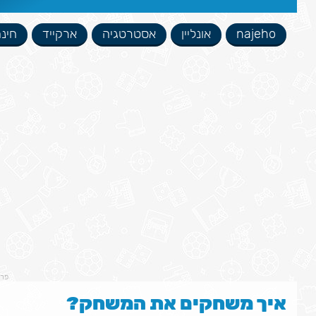
najeho
אונליין
אסטרטגיה
ארקייד
חינ
פר
איך משחקים את המשחק?