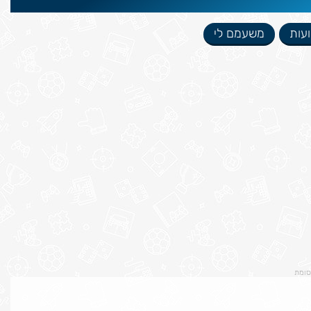
עות
משעמם לי
סומת