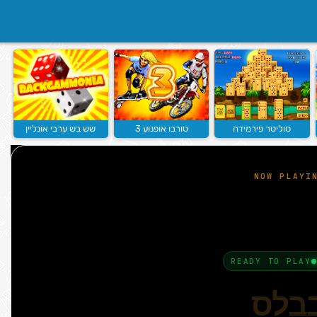
סוליטר פירמידה
טורבו אופנוע 3
שש בש ערבי אונליין