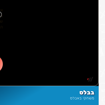
בבלס
משחקי באבלס