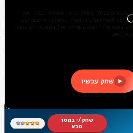
שחק/י במסך
מלא