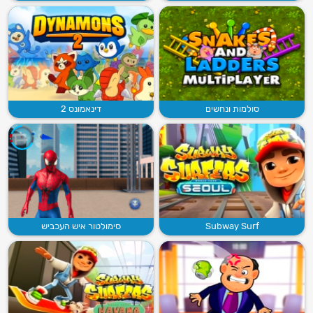
סולמות ונחשים
דינאמונס 2
Subway Surf
סימולטור איש העכביש