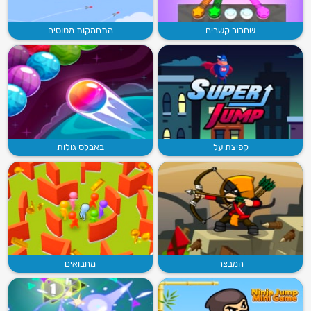
שחרור קשרים
התחמקות מטוסים
קפיצת על
באבלס גולות
המבצר
מחבואים