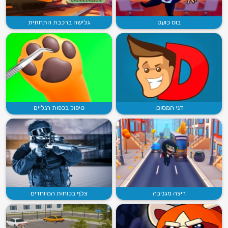
בוס כועס
גלישה ברכבת התחתית
דני המסוכן
טיפול בכפות רגליים
ריצה מגניבה
צלף בכוחות המיוחדים