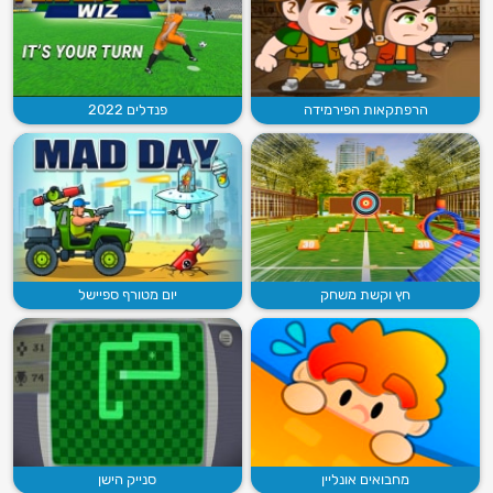
הרפתקאות הפירמידה
פנדלים 2022
חץ וקשת משחק
יום מטורף ספיישל
מחבואים אונליין
סנייק הישן