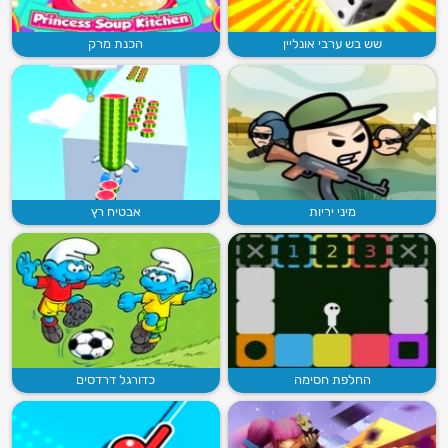
שש בש ערבי אונליין
הכנת מרק
מיני יריות
אבטיח רץ
החלפת חסימה
כדורגל דרדסים