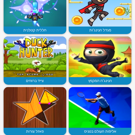
מגדל הנינג'ות
חללית קטלנית
הנינג'ה המקפץ
צייד ברווזים
אליפות העולם בטניס
פאזל צורות