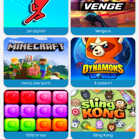
Venge.io
סטיקמן הוק
דינאמונס 3
מיינקראפט קלאסי
Sling Kong
טטריס 1010