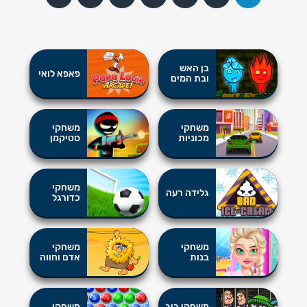
בן האש
פאפא לואי
ובת המים
משחקי
משחקי
מכוניות
סטיקמן
משחקי
גלידה רעה
כדורגל
משחקי
משחקי
בנות
אדם וחווה
משחקי בוב
משחקי