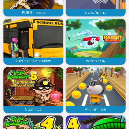
כדורסל שכונה
פאבגי – PUBG
ארנב סמוראי
סימולטור אוטובוס 2020
תום החתול רץ
בוב הגנב 5