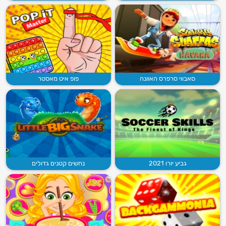
סאבווי סרפרס האוונה
פופ איט מאסטר
גביע יורו 2021
נחשים קטנים גדולים