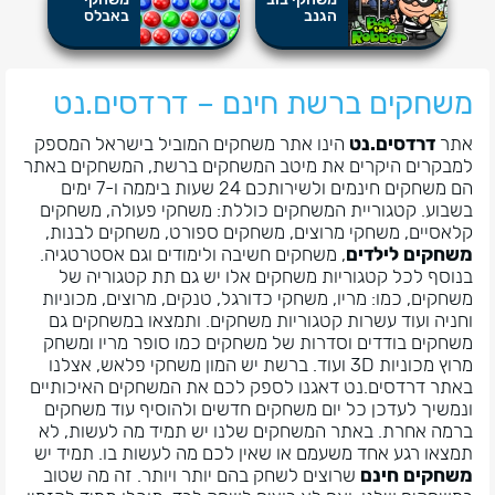
הגנב
באבלס
משחקים ברשת חינם – דרדסים.נט
אתר
דרדסים.נט
הינו אתר משחקים המוביל בישראל המספק
למבקרים היקרים את מיטב המשחקים ברשת, המשחקים באתר
הם משחקים חינמים ולשירותכם 24 שעות ביממה ו-7 ימים
בשבוע. קטגוריית המשחקים כוללת: משחקי פעולה, משחקים
קלאסיים, משחקי מרוצים, משחקים ספורט, משחקים לבנות,
משחקים לילדים
, משחקים חשיבה ולימודים וגם אסטרטגיה.
בנוסף לכל קטגוריות משחקים אלו יש גם תת קטגוריה של
משחקים, כמו: מריו, משחקי כדורגל, טנקים, מרוצים, מכוניות
וחניה ועוד עשרות קטגוריות משחקים. ותמצאו במשחקים גם
משחקים בודדים וסדרות של משחקים כמו סופר מריו ומשחק
מרוץ מכוניות 3D ועוד. ברשת יש המון משחקי פלאש, אצלנו
באתר דרדסים.נט דאגנו לספק לכם את המשחקים האיכותיים
ונמשיך לעדכן כל יום משחקים חדשים ולהוסיף עוד משחקים
ברמה אחרת. באתר המשחקים שלנו יש תמיד מה לעשות, לא
תמצאו רגע אחד משעמם או שאין לכם מה לעשות בו. תמיד יש
משחקים חינם
שרוצים לשחק בהם יותר ויותר. זה מה שטוב