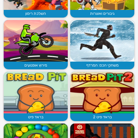
גיבורים ואוצרות
השלכת רימון
משחקי הכס: המרדף
מירוץ אופנועים
בראד פיט 2
בראד פיט