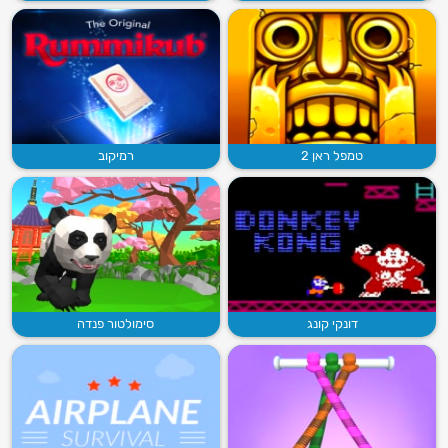
טמפל ראן 2
רמיקוב
דונקי קונג
סימולטור פנדה