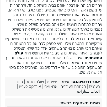
במשחקים שלנו. ואם לא רוצים לשחק לבד, תוכלו תמיד להזמין
אחרים הביתה או לבקר אותם בבית ולשחק ביחד, ולהתחרות
על מקום ראשון, הכי טוב הוא שמסיים לפני כולם. מי לא אוהב
תחרות! או אם אתם חוששים מתחות, יש לכם את כל הזמן
להתאמן על כל משחק שתרצו עד שתהיו אלופים בו ואז תזמינו
אחרים לתחרות רצינית. אם אתם מכירים משחקים שלא
נמצאים באתר המשחקים שלנו, ורוצים שנוסיף את המשחק
שאתם אוהבים לאתר, תשלחו לנו בבקשה הודעה מדף צור
קשר ואנחנו נדאג להכניס לאתר דרדסים.נט את כל המשחקים
שביקשתם. המטרה שלנו היא לספק לכם את כל המשחקים
שאתם הכי אוהבים באתר משחקים אחד כך שלא תצטרכו
לעבור בין אתרי משחקים שונים ברשת ולחפש אחר
עולם
המשחקים
האהוב שלכם, אנחנו נדאג למשחקים שאהבתם כך
שיהיו באתר המשחקים שלנו. תודה רבה שביקרתם באתר
המשחקים המוביל בישראל - דרדסים.נט, מאחלים לכם בילוי
וגלישה נעימים.
אתר דרדסים.נט:
משחקי פצצתה
|
שולה הזהב
|
כדור
בעננים
|
מלחמת העידנים
|
אבא ואני
|
אינדקס לעניין
|
العاب سيارات
תגיות משחקים ברשת