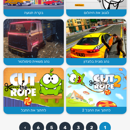
לגנוב את היהלום
בקרת תנועה
נהג מונית בלונדון
נהג משאית סימולטור
לחתוך את החבל 2
לחתוך את החבל
›
6
5
4
3
2
1