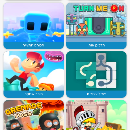
תדליק אותי
הלוחם המצייר
פאזל צינורות
סופר אוסקר