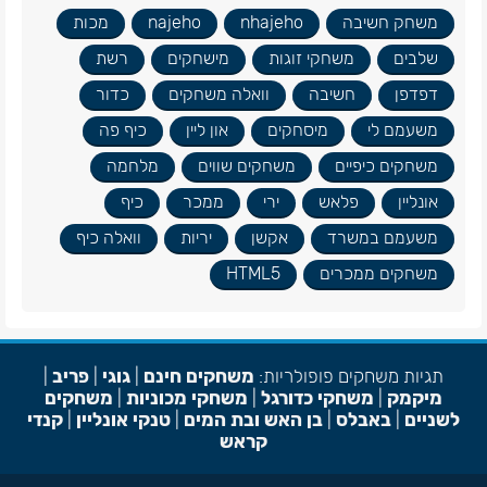
משחק חשיבה
nhajeho
najeho
מכות
שלבים
משחקי זוגות
מישחקים
רשת
דפדפן
חשיבה
וואלה משחקים
כדור
משעמם לי
מיסחקים
און ליין
כיף פה
משחקים כיפיים
משחקים שווים
מלחמה
אונליין
פלאש
ירי
ממכר
כיף
משעמם במשרד
אקשן
יריות
וואלה כיף
משחקים ממכרים
HTML5
תגיות משחקים פופולריות:
משחקים חינם
|
גוגי
|
פריב
|
מיקמק
|
משחקי כדורגל
|
משחקי מכוניות
|
משחקים
לשניים
|
באבלס
|
בן האש ובת המים
|
טנקי אונליין
|
קנדי
קראש